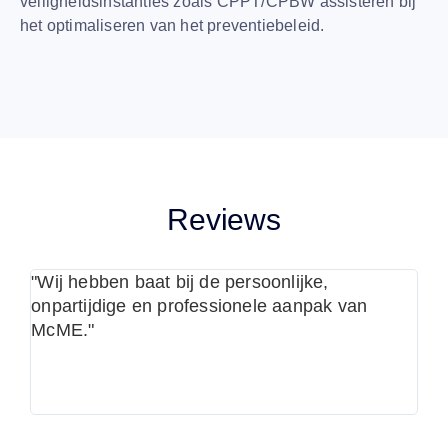
veiligheidsinstanties zoals CPPT/CPBW assisteren bij
het optimaliseren van het preventiebeleid.
Reviews
"Wij hebben baat bij de persoonlijke,
"De
onpartijdige en professionele aanpak van
onz
McME."
inv